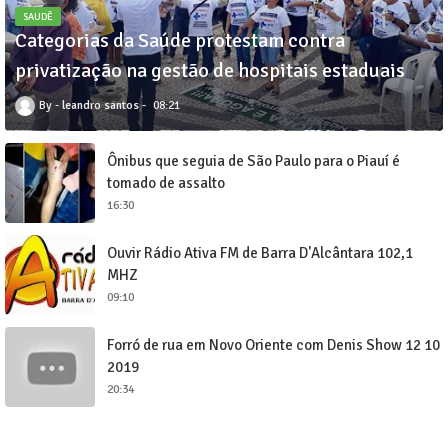
SAUDÊ
Categorias da Saúde protestam contra
privatização na gestão de hospitais estaduais
leandro santos
08:21
Ônibus que seguia de São Paulo para o Piauí é
tomado de assalto
16:30
Ouvir Rádio Ativa FM de Barra D'Alcântara 102,1
MHZ
09:10
Forró de rua em Novo Oriente com Denis Show 12 10
2019
20:34