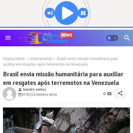
Página inicial
Internacional
Brasil envia missão humanitária para
auxiliar em resgates após terremotos na Venezuela
Brasil envia missão humanitária para auxiliar
em resgates após terremotos na Venezuela
person
leandro santos
share
0
07:05
2 minutos atrás