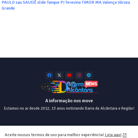
PAULO
sau
SAUDÊ
slide
Tanque PI
Teresina
TIMOR MA
Valença
Várzea
Grande
A informação nos move
Estamos no ar desde 2012, 13 anos noticiando Barra de Alcântara e Região!
Home
About
Contact us
Privacy Policy
Aceite nossos termos de uso para melhor experiência!
Leia aqui