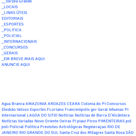
__Várzea Grande
_LOCAIS
_LINKS ÚTEIS
EDITORIAIS
_ESPORTES
_POLITICA
_POLICIAL
_INTERNACIONAIS
_CONCURSOS
_GERAIS
_EM BREVE MAIS AQUI
ANUNCIE AQUI
Agua Branca
AMAZONIA
AROAZES
CEARA
Colonia do PI
Concursos
Elesbão Veloso
Esportes
FLoriano
Francinópolis
ger
Geral
Inhumas PI
Internacional
LAGOA DO SITIO
Notícias
Notícias de Barra D'Alcântara
Notícias Variadas
Novo Oriente
Oeiras
PI
piaui
Picos
PIMENTEIRAS
pol
poli
Policial
Politica
Previsões Astrológicas
Regineraçao
RIO DE
JANEIRO
RIO GRANDE DO SUL
Santa Cruz dos Milagres
Santa Rosa
SÃO