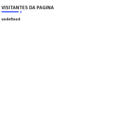
VISITANTES DA PAGINA
u
n
d
e
f
n
e
d