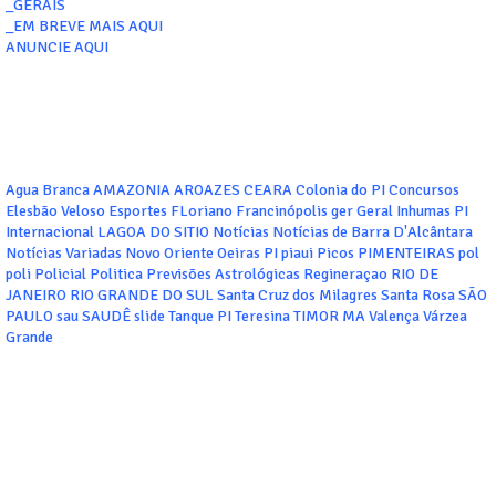
_GERAIS
_EM BREVE MAIS AQUI
ANUNCIE AQUI
Agua Branca
AMAZONIA
AROAZES
CEARA
Colonia do PI
Concursos
Elesbão Veloso
Esportes
FLoriano
Francinópolis
ger
Geral
Inhumas PI
Internacional
LAGOA DO SITIO
Notícias
Notícias de Barra D'Alcântara
Notícias Variadas
Novo Oriente
Oeiras
PI
piaui
Picos
PIMENTEIRAS
pol
poli
Policial
Politica
Previsões Astrológicas
Regineraçao
RIO DE
JANEIRO
RIO GRANDE DO SUL
Santa Cruz dos Milagres
Santa Rosa
SÃO
PAULO
sau
SAUDÊ
slide
Tanque PI
Teresina
TIMOR MA
Valença
Várzea
Grande