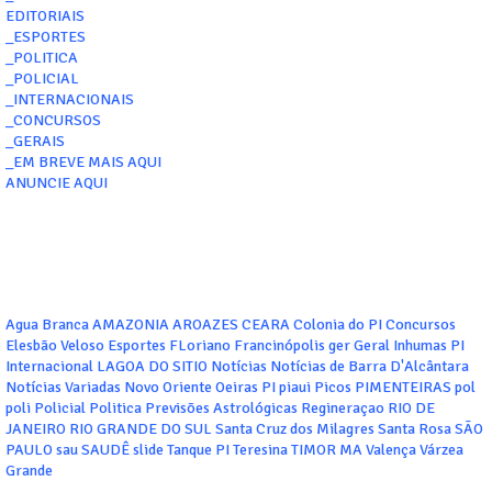
EDITORIAIS
_ESPORTES
_POLITICA
_POLICIAL
_INTERNACIONAIS
_CONCURSOS
_GERAIS
_EM BREVE MAIS AQUI
ANUNCIE AQUI
Agua Branca
AMAZONIA
AROAZES
CEARA
Colonia do PI
Concursos
Elesbão Veloso
Esportes
FLoriano
Francinópolis
ger
Geral
Inhumas PI
Internacional
LAGOA DO SITIO
Notícias
Notícias de Barra D'Alcântara
Notícias Variadas
Novo Oriente
Oeiras
PI
piaui
Picos
PIMENTEIRAS
pol
poli
Policial
Politica
Previsões Astrológicas
Regineraçao
RIO DE
JANEIRO
RIO GRANDE DO SUL
Santa Cruz dos Milagres
Santa Rosa
SÃO
PAULO
sau
SAUDÊ
slide
Tanque PI
Teresina
TIMOR MA
Valença
Várzea
Grande