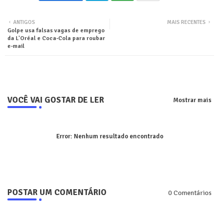
Twit
Wha
ANTIGOS
MAIS RECENTES
Golpe usa falsas vagas de emprego
ter
tsa
da L'Oréal e Coca-Cola para roubar
e-mail
pp
VOCÊ VAI GOSTAR DE LER
Mostrar mais
Error:
Nenhum resultado encontrado
POSTAR UM COMENTÁRIO
0 Comentários