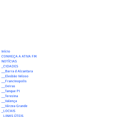
Início
CONHEÇA A ATIVA FM
NOTÍCIAS
_CIDADES
__Barra d Alcantara
__Elesbão Veloso
__Francinopolis
__Oeiras
__Tanque PI
__Teresina
__Valença
__Várzea Grande
_LOCAIS
_LINKS ÚTEIS