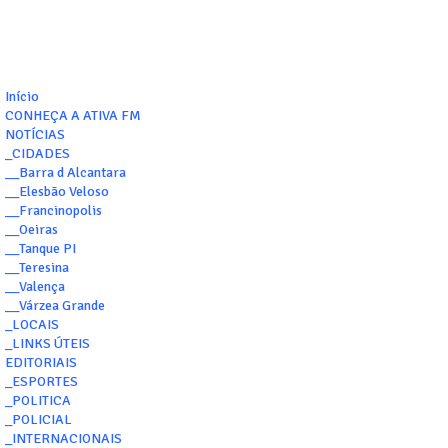
Início
CONHEÇA A ATIVA FM
NOTÍCIAS
_CIDADES
__Barra d Alcantara
__Elesbão Veloso
__Francinopolis
__Oeiras
__Tanque PI
__Teresina
__Valença
__Várzea Grande
_LOCAIS
_LINKS ÚTEIS
EDITORIAIS
_ESPORTES
_POLITICA
_POLICIAL
_INTERNACIONAIS