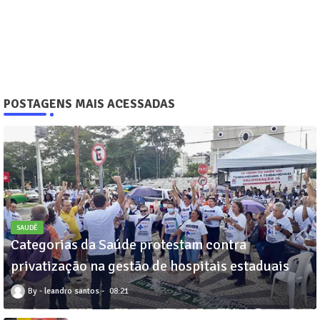
POSTAGENS MAIS ACESSADAS
SAUDÊ
Categorias da Saúde protestam contra
privatização na gestão de hospitais estaduais
leandro santos
08:21