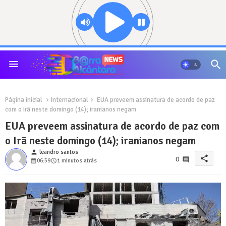
Página inicial
Internacional
EUA preveem assinatura de acordo de paz
com o Irã neste domingo (14); iranianos negam
EUA preveem assinatura de acordo de paz com
o Irã neste domingo (14); iranianos negam
person
leandro santos
share
0
06:59
1 minutos atrás