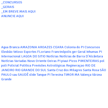
_CONCURSOS
_GERAIS
_EM BREVE MAIS AQUI
ANUNCIE AQUI
Agua Branca
AMAZONIA
AROAZES
CEARA
Colonia do PI
Concursos
Elesbão Veloso
Esportes
FLoriano
Francinópolis
ger
Geral
Inhumas PI
Internacional
LAGOA DO SITIO
Notícias
Notícias de Barra D'Alcântara
Notícias Variadas
Novo Oriente
Oeiras
PI
piaui
Picos
PIMENTEIRAS
pol
poli
Policial
Politica
Previsões Astrológicas
Regineraçao
RIO DE
JANEIRO
RIO GRANDE DO SUL
Santa Cruz dos Milagres
Santa Rosa
SÃO
PAULO
sau
SAUDÊ
slide
Tanque PI
Teresina
TIMOR MA
Valença
Várzea
Grande