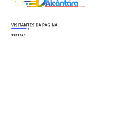
VISITANTES DA PAGINA
9
9
8
2
5
4
6