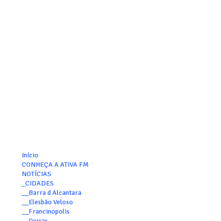
Início
CONHEÇA A ATIVA FM
NOTÍCIAS
_CIDADES
__Barra d Alcantara
__Elesbão Veloso
__Francinopolis
__Oeiras