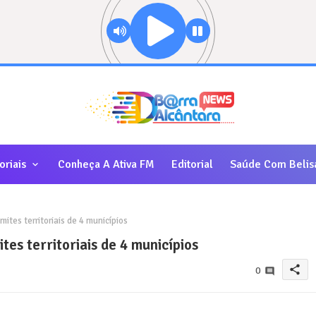
oriais
Conheça A Ativa FM
Editorial
Saúde Com Belis
ites territoriais de 4 municípios
tes territoriais de 4 municípios
share
0