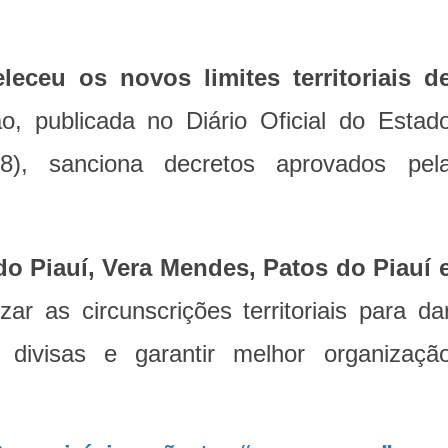
eceu os novos limites territoriais d
ão, publicada no Diário Oficial do Estad
18), sanciona decretos aprovados pel
.
do Piauí, Vera Mendes, Patos do Piauí​ 
izar as circunscrições territoriais para da
 divisas e garantir melhor organizaçã