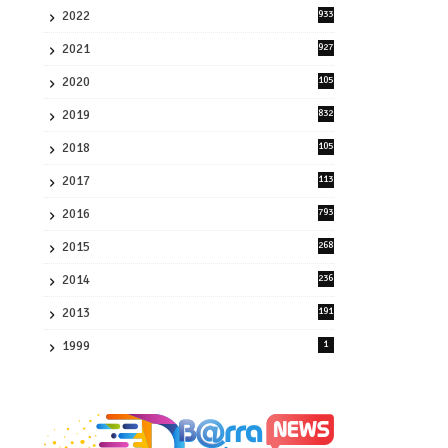
2022
933
2
2021
927
0
2020
105
58
2019
832
1
2018
105
21
2017
113
45
2016
793
8
2015
268
4
2014
236
4
2013
191
2
1999
1