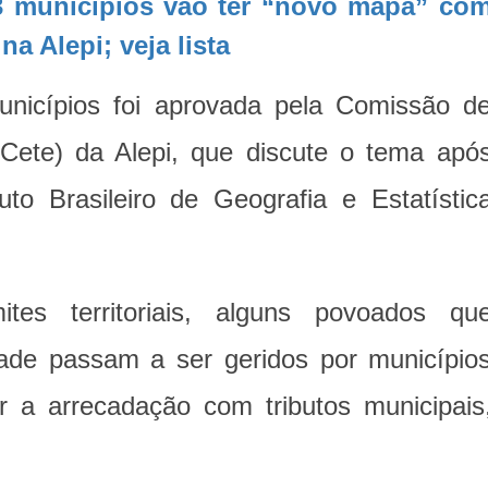
3 municípios vão ter “novo mapa” co
na Alepi; veja lista
municípios foi aprovada pela Comissão d
 (Cete) da Alepi, que discute o tema apó
tuto Brasileiro de Geografia e Estatístic
tes territoriais, alguns povoados qu
ade passam a ser geridos por município
r a arrecadação com tributos municipais