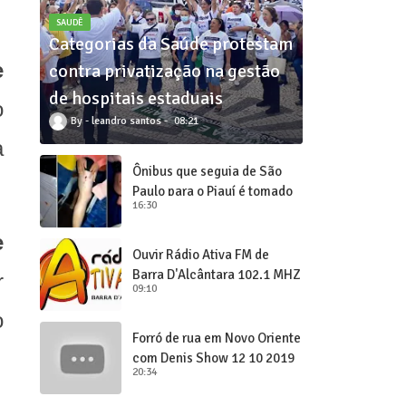
SAUDÊ
Categorias da Saúde protestam
e
contra privatização na gestão
de hospitais estaduais
o
leandro santos
08:21
a
Ônibus que seguia de São
Paulo para o Piauí é tomado
16:30
de assalto
e
Ouvir Rádio Ativa FM de
Barra D'Alcântara 102,1 MHZ
r
09:10
o
Forró de rua em Novo Oriente
com Denis Show 12 10 2019
20:34