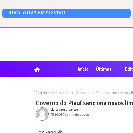
home
Início
Últimas
Edit
Página inicial
piaui
Governo do Piauí sanciona novos lim
Governo do Piauí sanciona novos limi
person
leandro santos
10:06
1 minutos atrás
Foto: Reprodução