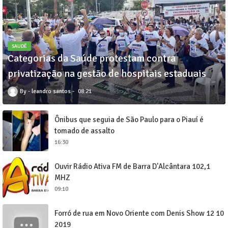
SAUDÊ
Categorias da Saúde protestam contra
privatização na gestão de hospitais estaduais
leandro santos
08:21
Ônibus que seguia de São Paulo para o Piauí é
tomado de assalto
16:30
Ouvir Rádio Ativa FM de Barra D'Alcântara 102,1
MHZ
09:10
Forró de rua em Novo Oriente com Denis Show 12 10
2019