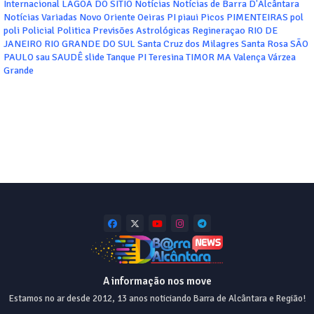
Internacional
LAGOA DO SITIO
Notícias
Notícias de Barra D'Alcântara
Notícias Variadas
Novo Oriente
Oeiras
PI
piaui
Picos
PIMENTEIRAS
pol
poli
Policial
Politica
Previsões Astrológicas
Regineraçao
RIO DE
JANEIRO
RIO GRANDE DO SUL
Santa Cruz dos Milagres
Santa Rosa
SÃO
PAULO
sau
SAUDÊ
slide
Tanque PI
Teresina
TIMOR MA
Valença
Várzea
Grande
A informação nos move
Estamos no ar desde 2012, 13 anos noticiando Barra de Alcântara e Região!