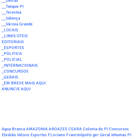
__Oeiras
__Tanque PI
__Teresina
__Valença
__Várzea Grande
_LOCAIS
_LINKS ÚTEIS
EDITORIAIS
_ESPORTES
_POLITICA
_POLICIAL
_INTERNACIONAIS
_CONCURSOS
_GERAIS
_EM BREVE MAIS AQUI
ANUNCIE AQUI
Agua Branca
AMAZONIA
AROAZES
CEARA
Colonia do PI
Concursos
Elesbão Veloso
Esportes
FLoriano
Francinópolis
ger
Geral
Inhumas PI