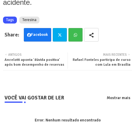
acidente.
Tags
Teresina
Facebook
Twit
Wha
ANTIGOS
MAIS RECENTES
Ancelotti aponta 'dúvida positiva'
Rafael Fonteles participa de curso
ter
tsa
após bom desempenho de reservas
com Lula em Brasília
pp
VOCÊ VAI GOSTAR DE LER
Mostrar mais
Error:
Nenhum resultado encontrado