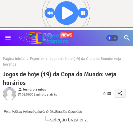
Página inicial
Esportes
Jogos de hoje (19) da Copa do Mundo: veja
horários
Jogos de hoje (19) da Copa do Mundo: veja
horários
person
leandro santos
share
0
09:56
2 minutos atrás
Foto: William Volcov/Agência O Dia/Estadão Conteúdo