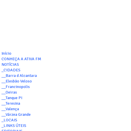
Início
CONHEÇA A ATIVA FM
NOTÍCIAS
_CIDADES
__Barra d Alcantara
__Elesbão Veloso
__Francinopolis
__Oeiras
__Tanque PI
__Teresina
__Valença
__Várzea Grande
_LOCAIS
_LINKS ÚTEIS