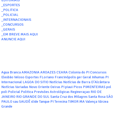
EDITORIAIS
_ESPORTES
_POLITICA
_POLICIAL
_INTERNACIONAIS
_CONCURSOS
_GERAIS
_EM BREVE MAIS AQUI
ANUNCIE AQUI
Agua Branca
AMAZONIA
AROAZES
CEARA
Colonia do PI
Concursos
Elesbão Veloso
Esportes
FLoriano
Francinópolis
ger
Geral
Inhumas PI
Internacional
LAGOA DO SITIO
Notícias
Notícias de Barra D'Alcântara
Notícias Variadas
Novo Oriente
Oeiras
PI
piaui
Picos
PIMENTEIRAS
pol
poli
Policial
Politica
Previsões Astrológicas
Regineraçao
RIO DE
JANEIRO
RIO GRANDE DO SUL
Santa Cruz dos Milagres
Santa Rosa
SÃO
PAULO
sau
SAUDÊ
slide
Tanque PI
Teresina
TIMOR MA
Valença
Várzea
Grande