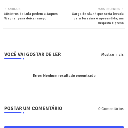
Twit
Wha
ANTIGOS
MAIS RECENTES
Ministros de Lula pedem a Jaques
Carga de skunk que seria levada
ter
tsa
Wagner para deixar cargo
para Teresina é apreendida; um
suspeito é preso
pp
VOCÊ VAI GOSTAR DE LER
Mostrar mais
Error:
Nenhum resultado encontrado
POSTAR UM COMENTÁRIO
0 Comentários