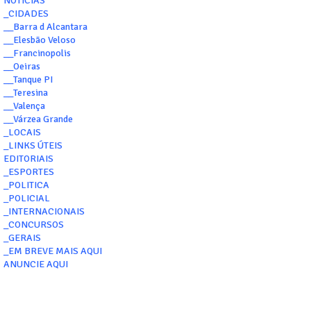
NOTÍCIAS
_CIDADES
__Barra d Alcantara
__Elesbão Veloso
__Francinopolis
__Oeiras
__Tanque PI
__Teresina
__Valença
__Várzea Grande
_LOCAIS
_LINKS ÚTEIS
EDITORIAIS
_ESPORTES
_POLITICA
_POLICIAL
_INTERNACIONAIS
_CONCURSOS
_GERAIS
_EM BREVE MAIS AQUI
ANUNCIE AQUI