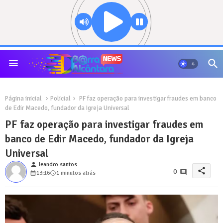
Página inicial
Policial
PF faz operação para investigar fraudes em banco
de Edir Macedo, fundador da Igreja Universal
PF faz operação para investigar fraudes em
banco de Edir Macedo, fundador da Igreja
Universal
person
leandro santos
share
0
13:16
1 minutos atrás