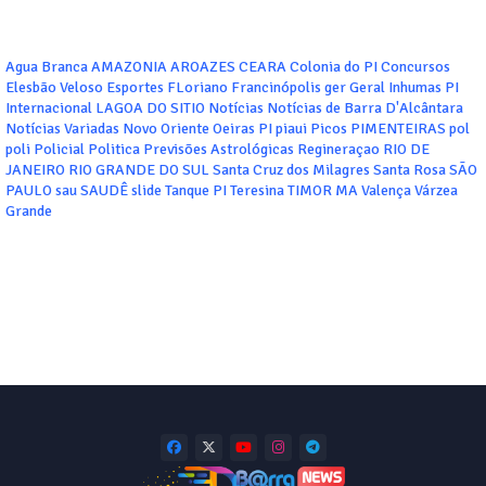
Agua Branca
AMAZONIA
AROAZES
CEARA
Colonia do PI
Concursos
Elesbão Veloso
Esportes
FLoriano
Francinópolis
ger
Geral
Inhumas PI
Internacional
LAGOA DO SITIO
Notícias
Notícias de Barra D'Alcântara
Notícias Variadas
Novo Oriente
Oeiras
PI
piaui
Picos
PIMENTEIRAS
pol
poli
Policial
Politica
Previsões Astrológicas
Regineraçao
RIO DE
JANEIRO
RIO GRANDE DO SUL
Santa Cruz dos Milagres
Santa Rosa
SÃO
PAULO
sau
SAUDÊ
slide
Tanque PI
Teresina
TIMOR MA
Valença
Várzea
Grande