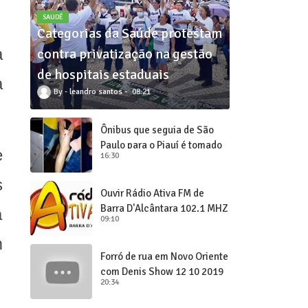
SAUDÊ
Categorias da Saúde protestam
a
contra privatização na gestão
de hospitais estaduais
a
leandro santos
08:21
Ônibus que seguia de São
Paulo para o Piauí é tomado
e
16:30
de assalto
s
Ouvir Rádio Ativa FM de
Barra D'Alcântara 102,1 MHZ
a
09:10
m
Forró de rua em Novo Oriente
com Denis Show 12 10 2019
20:34