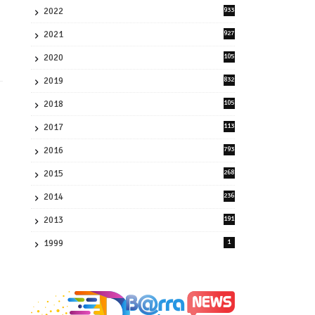
2022
933
2
2021
927
0
2020
105
58
2019
832
1
2018
105
21
2017
113
45
2016
793
8
2015
268
4
2014
236
4
2013
191
2
1999
1