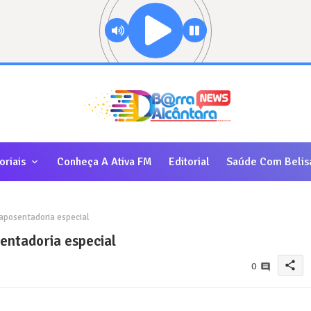
oriais
Conheça A Ativa FM
Editorial
Saúde Com Belis
aposentadoria especial
entadoria especial
share
0