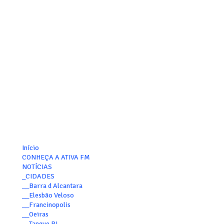
Início
CONHEÇA A ATIVA FM
NOTÍCIAS
_CIDADES
__Barra d Alcantara
__Elesbão Veloso
__Francinopolis
__Oeiras
__Tanque PI