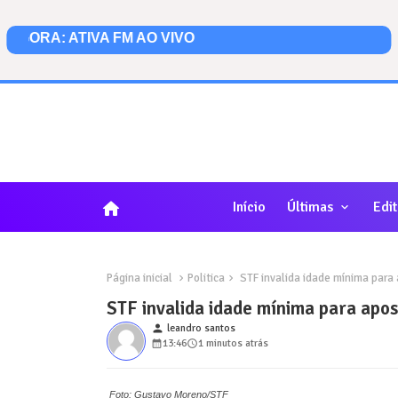
home
Início
Últimas
Edit
Página inicial
Politica
STF invalida idade mínima para 
STF invalida idade mínima para apos
person
leandro santos
13:46
1 minutos atrás
Foto: Gustavo Moreno/STF