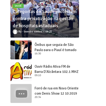
SAUDÊ
Categorias da Saúde protestam
contra privatização na gestão
de hospitais estaduais
leandro santos
08:21
Ônibus que seguia de São
Paulo para o Piauí é tomado
16:30
de assalto
Ouvir Rádio Ativa FM de
Barra D'Alcântara 102,1 MHZ
09:10
Forró de rua em Novo Oriente
com Denis Show 12 10 2019
20:34