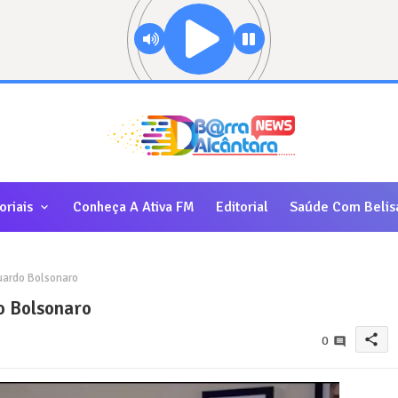
oriais
Conheça A Ativa FM
Editorial
Saúde Com Belis
uardo Bolsonaro
o Bolsonaro
share
0