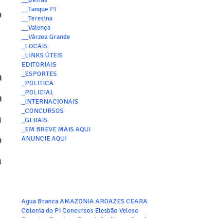
__Tanque PI
o
__Teresina
__Valença
__Várzea Grande
_LOCAIS
_LINKS ÚTEIS
EDITORIAIS
_ESPORTES
a
_POLITICA
_POLICIAL
a
_INTERNACIONAIS
_CONCURSOS
a
_GERAIS
_EM BREVE MAIS AQUI
o
ANUNCIE AQUI
a
Agua Branca
AMAZONIA
AROAZES
CEARA
Colonia do PI
Concursos
Elesbão Veloso