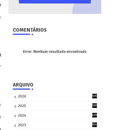
o
o
COMENTÁRIOS
Error:
Nenhum resultado encontrado
a
r
ARQUIVO
2026
526
9
o
2025
560
9
e
2024
419
3
2023
974
o
8