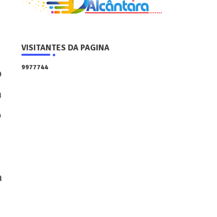
VISITANTES DA PAGINA
9
9
7
7
7
4
4
o
a
o
a