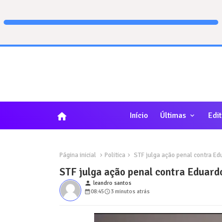
home
Início
Últimas
Edit
Página inicial
Politica
STF julga ação penal contra Ed
STF julga ação penal contra Eduard
person
leandro santos
08:45
3 minutos atrás