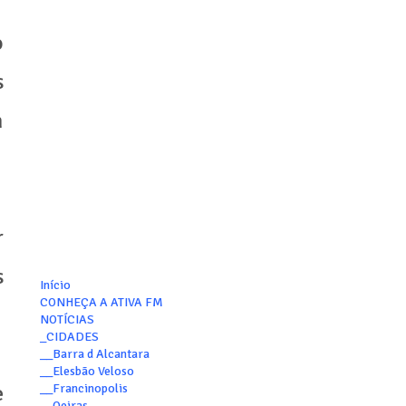
o
s
n
r
s
Início
CONHEÇA A ATIVA FM
NOTÍCIAS
_CIDADES
__Barra d Alcantara
__Elesbão Veloso
e
__Francinopolis
__Oeiras