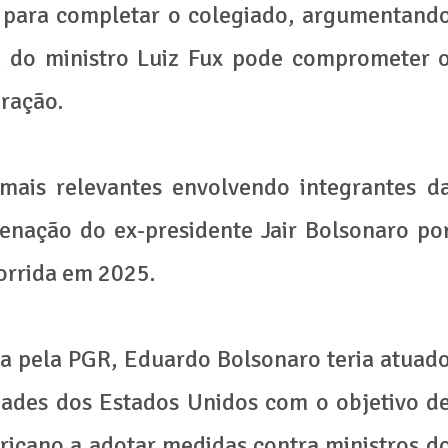
F para completar o colegiado, argumentand
a do ministro Luiz Fux pode comprometer 
ração.
ais relevantes envolvendo integrantes d
enação do ex-presidente Jair Bolsonaro po
corrida em 2025.
a pela PGR, Eduardo Bolsonaro teria atuad
dades dos Estados Unidos com o objetivo d
ricano a adotar medidas contra ministros d