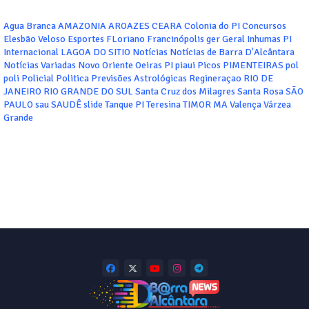
Agua Branca
AMAZONIA
AROAZES
CEARA
Colonia do PI
Concursos
Elesbão Veloso
Esportes
FLoriano
Francinópolis
ger
Geral
Inhumas PI
Internacional
LAGOA DO SITIO
Notícias
Notícias de Barra D'Alcântara
Notícias Variadas
Novo Oriente
Oeiras
PI
piaui
Picos
PIMENTEIRAS
pol
poli
Policial
Politica
Previsões Astrológicas
Regineraçao
RIO DE
JANEIRO
RIO GRANDE DO SUL
Santa Cruz dos Milagres
Santa Rosa
SÃO
PAULO
sau
SAUDÊ
slide
Tanque PI
Teresina
TIMOR MA
Valença
Várzea
Grande