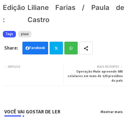
Edição
Liliane Farias / Paula de
:
Castro
Tags
piaui
Facebook
Twit
Wha
ANTIGOS
MAIS RECENTES
Operação Mute apreende 680
ter
tsa
celulares em mais de 120 presídios
do país
pp
VOCÊ VAI GOSTAR DE LER
Mostrar mais