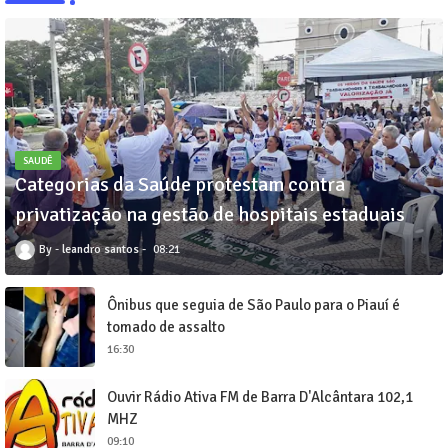
SAUDÊ
Categorias da Saúde protestam contra
privatização na gestão de hospitais estaduais
leandro santos
08:21
Ônibus que seguia de São Paulo para o Piauí é
tomado de assalto
16:30
Ouvir Rádio Ativa FM de Barra D'Alcântara 102,1
MHZ
09:10