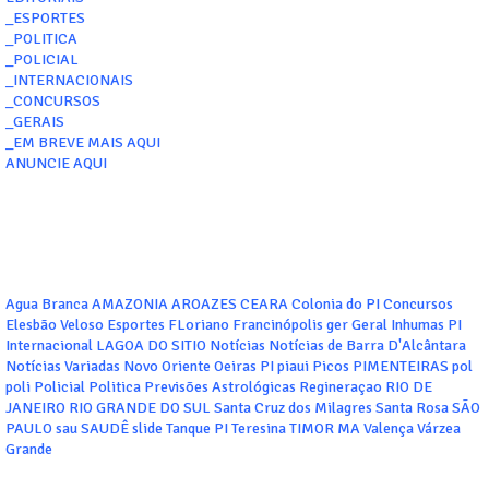
_ESPORTES
_POLITICA
_POLICIAL
_INTERNACIONAIS
_CONCURSOS
_GERAIS
_EM BREVE MAIS AQUI
ANUNCIE AQUI
Agua Branca
AMAZONIA
AROAZES
CEARA
Colonia do PI
Concursos
Elesbão Veloso
Esportes
FLoriano
Francinópolis
ger
Geral
Inhumas PI
Internacional
LAGOA DO SITIO
Notícias
Notícias de Barra D'Alcântara
Notícias Variadas
Novo Oriente
Oeiras
PI
piaui
Picos
PIMENTEIRAS
pol
poli
Policial
Politica
Previsões Astrológicas
Regineraçao
RIO DE
JANEIRO
RIO GRANDE DO SUL
Santa Cruz dos Milagres
Santa Rosa
SÃO
PAULO
sau
SAUDÊ
slide
Tanque PI
Teresina
TIMOR MA
Valença
Várzea
Grande