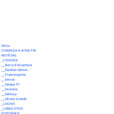
Início
CONHEÇA A ATIVA FM
NOTÍCIAS
_CIDADES
__Barra d Alcantara
__Elesbão Veloso
__Francinopolis
__Oeiras
__Tanque PI
__Teresina
__Valença
__Várzea Grande
_LOCAIS
_LINKS ÚTEIS
EDITORIAIS