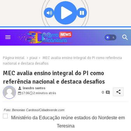
Página inicial
piaui
MEC avalia ensino integral do PI como referência
nacional e destaca desafios
MEC avalia ensino integral do PI como
referência nacional e destaca desafios
person
leandro santos
share
0
17:06
2 minutos atrás
Foto: Benonias Cardoso/Cidadeverde.com