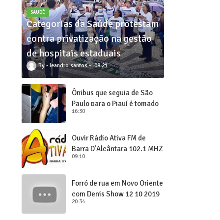
SAUDÊ
Categorias da Saúde protestam
contra privatização na gestão
de hospitais estaduais
leandro santos
08:21
Ônibus que seguia de São
Paulo para o Piauí é tomado
16:30
de assalto
Ouvir Rádio Ativa FM de
Barra D'Alcântara 102,1 MHZ
09:10
Forró de rua em Novo Oriente
com Denis Show 12 10 2019
20:34