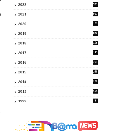
r
2022
933
2
o
2021
927
0
2020
105
58
2019
832
1
2018
105
21
2017
113
45
2016
793
8
2015
268
4
2014
236
4
2013
191
2
1999
1