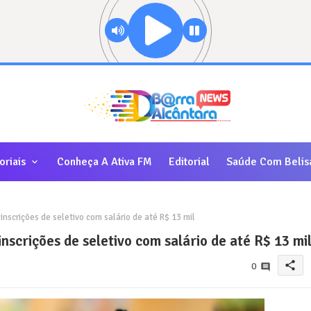
oriais
Conheça A Ativa FM
Editorial
Saúde Com Belis
 inscrições de seletivo com salário de até R$ 13 mil
inscrições de seletivo com salário de até R$ 13 mi
share
0