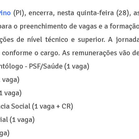
vino
(PI), encerra, nesta quinta-feira (28), a
 para o preenchimento de vagas e a formaçã
ões de nível técnico e superior. A jornad
, conforme o cargo. As remunerações vão d
ntólogo - PSF/Saúde (1 vaga)
1 vaga)
1 vaga)
ncia Social (1 vaga + CR)
ial (1 vaga)
ga)