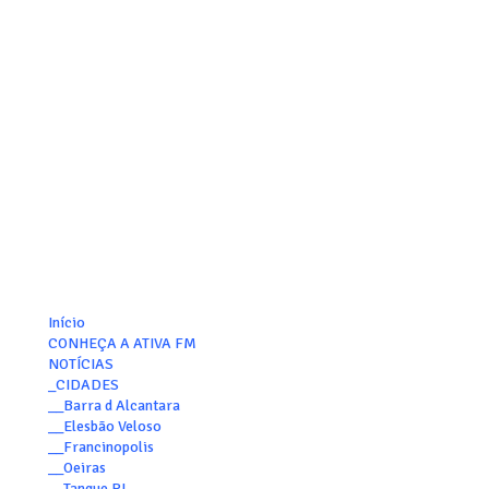
Início
CONHEÇA A ATIVA FM
NOTÍCIAS
_CIDADES
__Barra d Alcantara
__Elesbão Veloso
__Francinopolis
__Oeiras
__Tanque PI