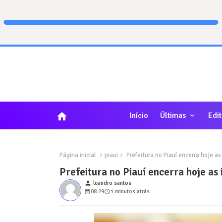
home
Início
Últimas
Edit
Página inicial
piaui
Prefeitura no Piauí encerra hoje as
Prefeitura no Piauí encerra hoje as 
person
leandro santos
08:29
1 minutos atrás