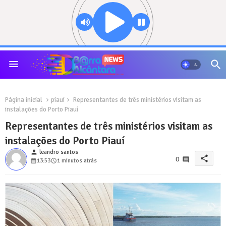
Página inicial
piaui
Representantes de três ministérios visitam as
instalações do Porto Piauí
Representantes de três ministérios visitam as
instalações do Porto Piauí
person
leandro santos
share
0
13:53
1 minutos atrás