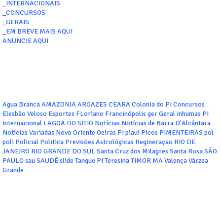
_INTERNACIONAIS
_CONCURSOS
_GERAIS
_EM BREVE MAIS AQUI
ANUNCIE AQUI
Agua Branca
AMAZONIA
AROAZES
CEARA
Colonia do PI
Concursos
Elesbão Veloso
Esportes
FLoriano
Francinópolis
ger
Geral
Inhumas PI
Internacional
LAGOA DO SITIO
Notícias
Notícias de Barra D'Alcântara
Notícias Variadas
Novo Oriente
Oeiras
PI
piaui
Picos
PIMENTEIRAS
pol
poli
Policial
Politica
Previsões Astrológicas
Regineraçao
RIO DE
JANEIRO
RIO GRANDE DO SUL
Santa Cruz dos Milagres
Santa Rosa
SÃO
PAULO
sau
SAUDÊ
slide
Tanque PI
Teresina
TIMOR MA
Valença
Várzea
Grande