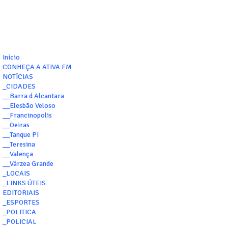
Início
CONHEÇA A ATIVA FM
NOTÍCIAS
_CIDADES
__Barra d Alcantara
__Elesbão Veloso
__Francinopolis
__Oeiras
__Tanque PI
__Teresina
__Valença
__Várzea Grande
_LOCAIS
_LINKS ÚTEIS
EDITORIAIS
_ESPORTES
_POLITICA
_POLICIAL