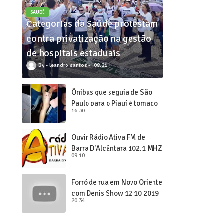
SAUDÊ
Categorias da Saúde protestam
contra privatização na gestão
de hospitais estaduais
leandro santos
08:21
Ônibus que seguia de São
Paulo para o Piauí é tomado
16:30
de assalto
Ouvir Rádio Ativa FM de
Barra D'Alcântara 102,1 MHZ
09:10
Forró de rua em Novo Oriente
com Denis Show 12 10 2019
20:34