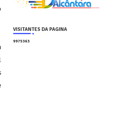
o
VISITANTES DA PAGINA
9
9
7
5
3
6
3
a
l
s
e