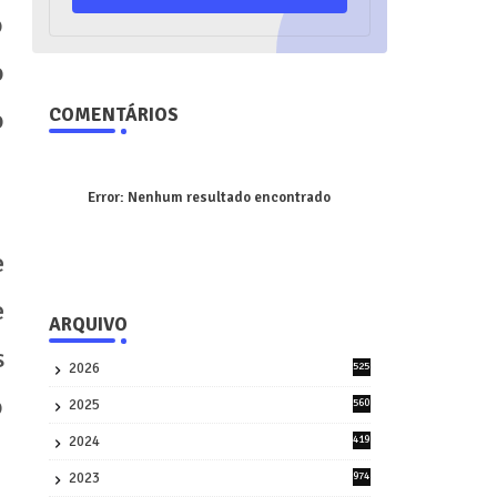
o
o
COMENTÁRIOS
o
Error:
Nenhum resultado encontrado
e
e
ARQUIVO
s
2026
525
5
o
2025
560
9
2024
419
3
2023
974
8