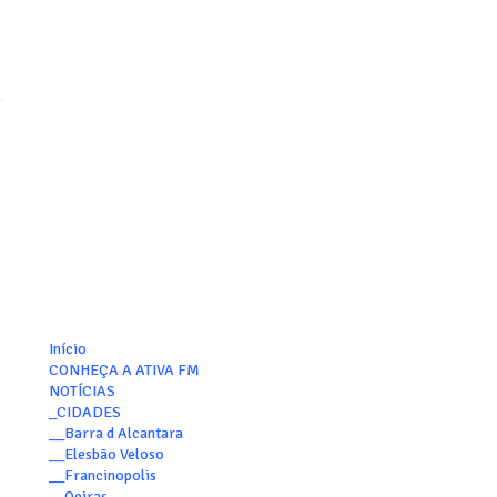
Início
CONHEÇA A ATIVA FM
NOTÍCIAS
_CIDADES
__Barra d Alcantara
__Elesbão Veloso
__Francinopolis
__Oeiras