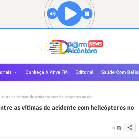
oriais
Conheça A Ativa FM
Editorial
Saúde Com Belis
 entre as vítimas de acidente com helicópteros no Rio
ntre as vítimas de acidente com helicópteros no
share
0